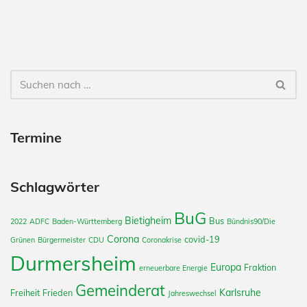
Termine
Schlagwörter
BuG
Bietigheim
Bus
2022
ADFC
Baden-Württemberg
Bündnis90/Die
Corona
covid-19
Grünen
Bürgermeister
CDU
Coronakrise
Durmersheim
Europa
Fraktion
erneuerbare Energie
Gemeinderat
Karlsruhe
Freiheit
Frieden
Jahreswechsel