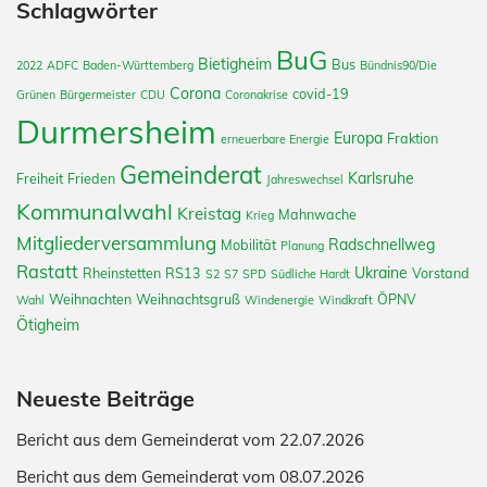
Schlagwörter
BuG
Bietigheim
Bus
2022
ADFC
Baden-Württemberg
Bündnis90/Die
Corona
covid-19
Grünen
Bürgermeister
CDU
Coronakrise
Durmersheim
Europa
Fraktion
erneuerbare Energie
Gemeinderat
Karlsruhe
Freiheit
Frieden
Jahreswechsel
Kommunalwahl
Kreistag
Mahnwache
Krieg
Mitgliederversammlung
Radschnellweg
Mobilität
Planung
Rastatt
Ukraine
Rheinstetten
RS13
Vorstand
S2
S7
SPD
Südliche Hardt
Weihnachten
Weihnachtsgruß
ÖPNV
Wahl
Windenergie
Windkraft
Ötigheim
Neueste Beiträge
Bericht aus dem Gemeinderat vom 22.07.2026
Bericht aus dem Gemeinderat vom 08.07.2026