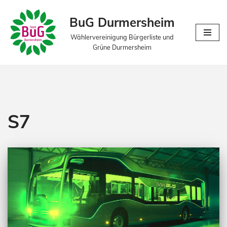
BuG Durmersheim
Zum
Wählervereinigung Bürgerliste und
Inhalt
Grüne Durmersheim
springen
S7