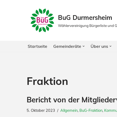
Zum
BuG Durmersheim
Inhalt
Wählervereinigung Bürgerliste und
springen
Startseite
Gemeinderäte
Über uns
Fraktion
Bericht von der Mitglied
5. Oktober 2023
Allgemein
,
BuG-Fraktion
,
Kommu