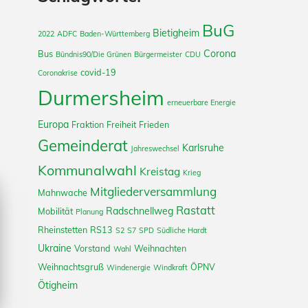
BuG
Bietigheim
2022
ADFC
Baden-Württemberg
Corona
Bus
Bündnis90/Die Grünen
Bürgermeister
CDU
covid-19
Coronakrise
Durmersheim
erneuerbare Energie
Europa
Fraktion
Freiheit
Frieden
Gemeinderat
Karlsruhe
Jahreswechsel
Kommunalwahl
Kreistag
Krieg
Mitgliederversammlung
Mahnwache
Rastatt
Radschnellweg
Mobilität
Planung
Rheinstetten
RS13
S2
S7
SPD
Südliche Hardt
Ukraine
Vorstand
Weihnachten
Wahl
Weihnachtsgruß
ÖPNV
Windenergie
Windkraft
Ötigheim