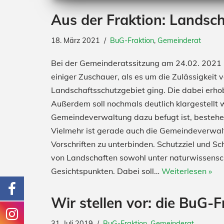
Aus der Fraktion: Landsc
18. März 2021
BuG-Fraktion
,
Gemeinderat
Bei der Gemeinderatssitzung am 24.02. 2021 k
einiger Zuschauer, als es um die Zulässigkei
Landschaftsschutzgebiet ging. Die dabei erho
Außerdem soll nochmals deutlich klargestellt
Gemeindeverwaltung dazu befugt ist, besteh
Vielmehr ist gerade auch die Gemeindeverwalt
Vorschriften zu unterbinden. Schutzziel und S
von Landschaften sowohl unter naturwissenscha
Gesichtspunkten. Dabei soll…
Weiterlesen »
Wir stellen vor: die BuG-F
31. Juli 2019
BuG-Fraktion
,
Gemeinderat