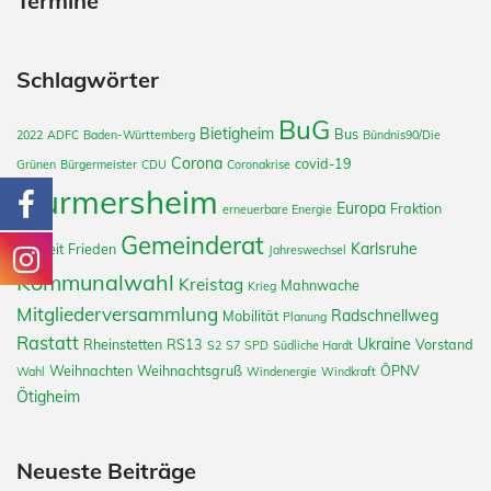
Termine
Schlagwörter
BuG
Bietigheim
Bus
2022
ADFC
Baden-Württemberg
Bündnis90/Die
Corona
covid-19
Grünen
Bürgermeister
CDU
Coronakrise
Durmersheim
Europa
Fraktion
erneuerbare Energie
Gemeinderat
Karlsruhe
Freiheit
Frieden
Jahreswechsel
Kommunalwahl
Kreistag
Mahnwache
Krieg
Mitgliederversammlung
Radschnellweg
Mobilität
Planung
Rastatt
Ukraine
Rheinstetten
RS13
Vorstand
S2
S7
SPD
Südliche Hardt
Weihnachten
Weihnachtsgruß
ÖPNV
Wahl
Windenergie
Windkraft
Ötigheim
Neueste Beiträge