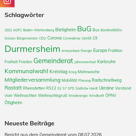
Schlagwörter
BuG
Bietigheim
Bus
2022
ADFC
Baden-Württemberg
Bündnis90/Die
Corona
covid-19
Grünen
Bürgermeister
CDU
Coronakrise
Durmersheim
Europa
Fraktion
erneuerbare Energie
Gemeinderat
Karlsruhe
Freiheit
Frieden
Jahreswechsel
Kommunalwahl
Kreistag
Mahnwache
Krieg
Mitgliederversammlung
Radschnellweg
Mobilität
Planung
Rastatt
Ukraine
Rheinstetten
RS13
Vorstand
S2
S7
SPD
Südliche Hardt
Weihnachten
Weihnachtsgruß
ÖPNV
Wahl
Windenergie
Windkraft
Ötigheim
Neueste Beiträge
Bericht aus dem Gemeinderat vom 08.07.2026