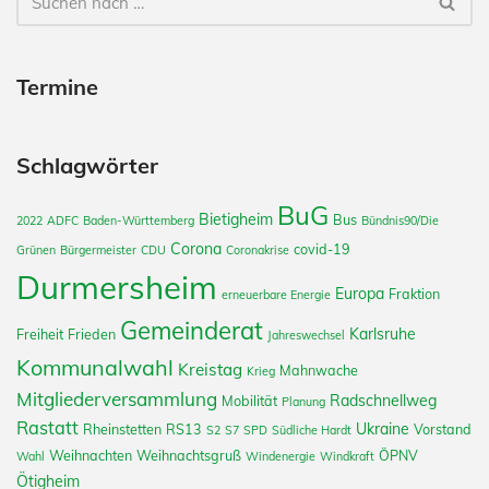
Termine
Schlagwörter
BuG
Bietigheim
Bus
2022
ADFC
Baden-Württemberg
Bündnis90/Die
Corona
covid-19
Grünen
Bürgermeister
CDU
Coronakrise
Durmersheim
Europa
Fraktion
erneuerbare Energie
Gemeinderat
Karlsruhe
Freiheit
Frieden
Jahreswechsel
Kommunalwahl
Kreistag
Mahnwache
Krieg
Mitgliederversammlung
Radschnellweg
Mobilität
Planung
Rastatt
Ukraine
Rheinstetten
RS13
Vorstand
S2
S7
SPD
Südliche Hardt
Weihnachten
Weihnachtsgruß
ÖPNV
Wahl
Windenergie
Windkraft
Ötigheim