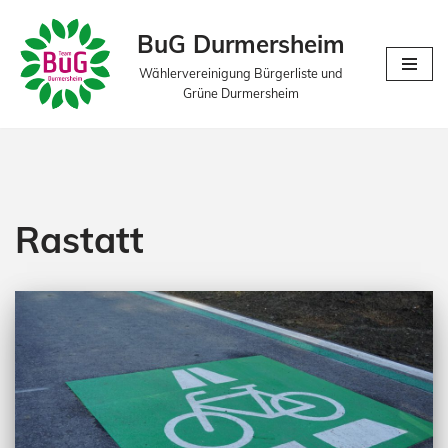
BuG Durmersheim
Zum
Wählervereinigung Bürgerliste und
Inhalt
Grüne Durmersheim
springen
Rastatt