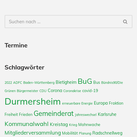
Termine
Schlagwörter
BuG
Bietigheim
Bus
2022
ADFC
Baden-Württemberg
Bündnis90/Die
Corona
covid-19
Grünen
Bürgermeister
CDU
Coronakrise
Durmersheim
Europa
Fraktion
erneuerbare Energie
Gemeinderat
Karlsruhe
Freiheit
Frieden
Jahreswechsel
Kommunalwahl
Kreistag
Mahnwache
Krieg
Mitgliederversammlung
Radschnellweg
Mobilität
Planung