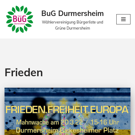
BuG Durmersheim
Zum
Wählervereinigung Bürgerliste und
Inhalt
Grüne Durmersheim
springen
Frieden