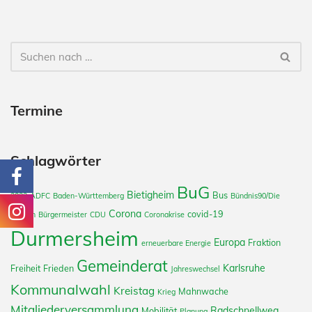
Termine
Schlagwörter
BuG
Bietigheim
Bus
2022
ADFC
Baden-Württemberg
Bündnis90/Die
Corona
covid-19
Grünen
Bürgermeister
CDU
Coronakrise
Durmersheim
Europa
Fraktion
erneuerbare Energie
Gemeinderat
Karlsruhe
Freiheit
Frieden
Jahreswechsel
Kommunalwahl
Kreistag
Mahnwache
Krieg
Mitgliederversammlung
Radschnellweg
Mobilität
Planung