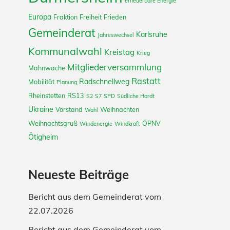
erneuerbare Energie
Europa
Fraktion
Freiheit
Frieden
Gemeinderat
Karlsruhe
Jahreswechsel
Kommunalwahl
Kreistag
Krieg
Mitgliederversammlung
Mahnwache
Rastatt
Radschnellweg
Mobilität
Planung
Rheinstetten
RS13
S2
S7
SPD
Südliche Hardt
Ukraine
Vorstand
Weihnachten
Wahl
Weihnachtsgruß
ÖPNV
Windenergie
Windkraft
Ötigheim
Neueste Beiträge
Bericht aus dem Gemeinderat vom
22.07.2026
Bericht aus dem Gemeinderat vom