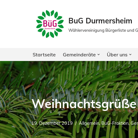
Zum
BuG Durmersheim
Inhalt
Wählervereinigung Bürgerliste und
springen
Startseite
Gemeinderäte
Über uns
Weihnachtsgrüße 
19. Dezember 2019
Allgemein
,
BuG-Fraktion
,
Gem