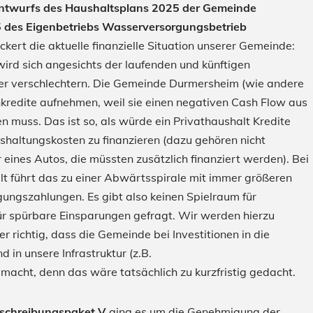
ntwurfs des Haushaltsplans 2025 der Gemeinde
 des Eigenbetriebs Wasserversorgungsbetrieb
ckert die aktuelle finanzielle Situation unserer Gemeinde:
wird sich angesichts der laufenden und künftigen
ter verschlechtern. Die Gemeinde Durmersheim (wie andere
redite aufnehmen, weil sie einen negativen Cash Flow aus
n muss. Das ist so, als würde ein Privathaushalt Kredite
haltungskosten zu finanzieren (dazu gehören nicht
r eines Autos, die müssten zusätzlich finanziert werden). Bei
 führt das zu einer Abwärtsspirale mit immer größeren
ungszahlungen. Es gibt also keinen Spielraum für
 für spürbare Einsparungen gefragt. Wir werden hierzu
 richtig, dass die Gemeinde bei Investitionen in die
in unsere Infrastruktur (z.B.
cht, denn das wäre tatsächlich zu kurzfristig gedacht.
schreibungspaket V
ging es um die Genehmigung der