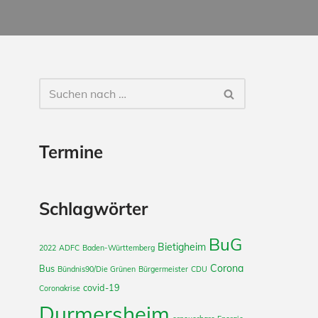
Termine
Schlagwörter
BuG
Bietigheim
2022
ADFC
Baden-Württemberg
Corona
Bus
Bündnis90/Die Grünen
Bürgermeister
CDU
covid-19
Coronakrise
Durmersheim