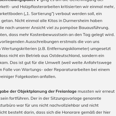
ett- und Holzpflasterarbeiten kritisierten wir einmal mehr,
ttboden („1. Sortierung“) verbaut werden soll, ein
 getan. Nicht einmal alle Kitas in Durmersheim haben
 die nach unserer Ansicht viel zu pompöse Bauausführung.
hten, dass mehr Kostenbewusstsein an den Tag gelegt wird.
n vorliegenden Ausschreibungen erstmals die von uns
 Wertungskriterien (z.B. Entfernungskilometer) umgesetzt
dass nicht ein Betrieb aus Ostdeutschland, sondern ein
am. Das ist gut für die Umwelt (weil weite Anfahrtswege
 im Falle von Wartungs- oder Reparaturarbeiten bei einem
iniger Folgekosten anfallen.
abe der Objektplanung der Freianlage
mussten wir erneut
in fortführen. Der in der Sitzungsvorlage genannte
turbüro war für uns nicht nachvollziehbar und nicht
cht besteht darin, dass sich die Honorare gemäß der hier