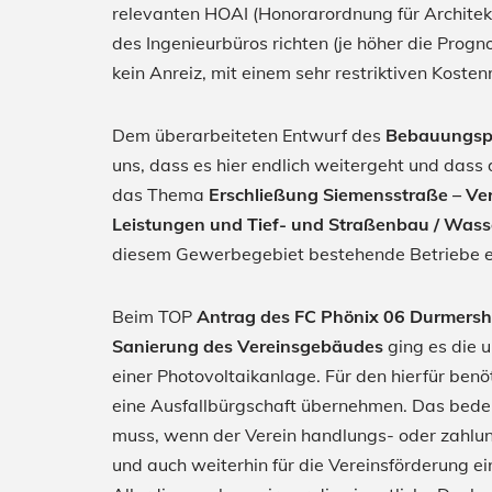
relevanten HOAI (Honorarordnung für Architek
des Ingenieurbüros richten (je höher die Progn
kein Anreiz, mit einem sehr restriktiven Kost
Dem überarbeiteten Entwurf des
Bebauungspl
uns, dass es hier endlich weitergeht und dass
das Thema
Erschließung Siemensstraße – Ve
Leistungen und Tief- und Straßenbau / Wass
diesem Gewerbegebiet bestehende Betriebe er
Beim TOP
Antrag des FC Phönix 06 Durmershe
Sanierung des Vereinsgebäudes
ging es die
einer Photovoltaikanlage. Für den hierfür ben
eine Ausfallbürgschaft übernehmen. Das bede
muss, wenn der Verein handlungs- oder zahlun
und auch weiterhin für die Vereinsförderung e