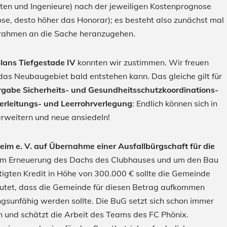
ten und Ingenieure) nach der jeweiligen Kostenprognose
ose, desto höher das Honorar); es besteht also zunächst mal
enrahmen an die Sache heranzugehen.
ans Tiefgestade IV
konnten wir zustimmen. Wir freuen
 das Neubaugebiet bald entstehen kann. Das gleiche gilt für
rgabe Sicherheits- und Gesundheitsschutzkoordinations-
erleitungs- und Leerrohrverlegung
: Endlich können sich in
weitern und neue ansiedeln!
im e. V. auf Übernahme einer Ausfallbürgschaft für die
 um Erneuerung des Dachs des Clubhauses und um den Bau
ötigten Kredit in Höhe von 300.000 € sollte die Gemeinde
utet, dass die Gemeinde für diesen Betrag aufkommen
gsunfähig werden sollte. Die BuG setzt sich schon immer
in und schätzt die Arbeit des Teams des FC Phönix.