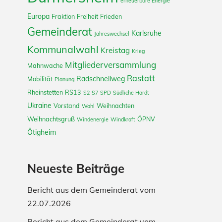
erneuerbare Energie
Europa
Fraktion
Freiheit
Frieden
Gemeinderat
Karlsruhe
Jahreswechsel
Kommunalwahl
Kreistag
Krieg
Mitgliederversammlung
Mahnwache
Rastatt
Radschnellweg
Mobilität
Planung
Rheinstetten
RS13
S2
S7
SPD
Südliche Hardt
Ukraine
Vorstand
Weihnachten
Wahl
Weihnachtsgruß
ÖPNV
Windenergie
Windkraft
Ötigheim
Neueste Beiträge
Bericht aus dem Gemeinderat vom
22.07.2026
Bericht aus dem Gemeinderat vom