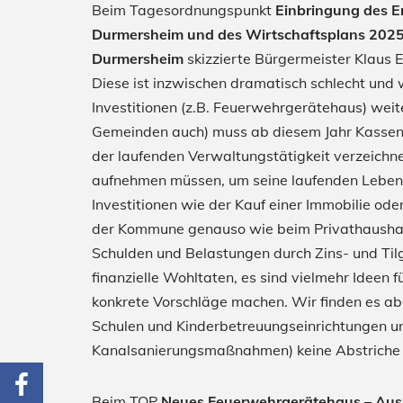
Beim Tagesordnungspunkt
Einbringung des E
Durmersheim und des Wirtschaftsplans 2025
Durmersheim
skizzierte Bürgermeister Klaus E
Diese ist inzwischen dramatisch schlecht und 
Investitionen (z.B. Feuerwehrgerätehaus) wei
Gemeinden auch) muss ab diesem Jahr Kassenk
der laufenden Verwaltungstätigkeit verzeichne
aufnehmen müssen, um seine laufenden Lebens
Investitionen wie der Kauf einer Immobilie ode
der Kommune genauso wie beim Privathaushalt
Schulden und Belastungen durch Zins- und Tilg
finanzielle Wohltaten, es sind vielmehr Ideen
konkrete Vorschläge machen. Wir finden es aber
Schulen und Kinderbetreuungseinrichtungen und 
Kanalsanierungsmaßnahmen) keine Abstriche ma
Beim TOP
Neues Feuerwehrgerätehaus – Aus