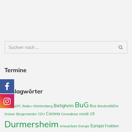
Termine
Schlagwörter
BuG
Bietigheim
Bus
2022
ADFC
Baden-Württemberg
Bündnis90/Die
Corona
covid-19
Grünen
Bürgermeister
CDU
Coronakrise
Durmersheim
Europa
Fraktion
erneuerbare Energie